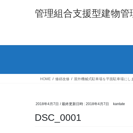
コ
ナ
ン
ビ
管理組合支援型建物管理
テ
ゲ
ン
ー
ツ
シ
へ
ョ
ス
ン
キ
に
ッ
移
プ
動
HOME
修繕改修
屋外機械式駐車場を平面駐車場にし
2018年4月7日
/ 最終更新日時 :
2018年4月7日
kantate
DSC_0001