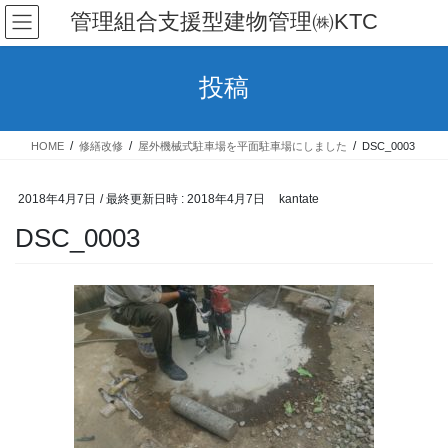
コ
ナ
管理組合支援型建物管理㈱KTC
ン
ビ
テ
ゲ
ン
ー
投稿
ツ
シ
へ
ョ
ス
ン
HOME
修繕改修
屋外機械式駐車場を平面駐車場にしました
DSC_0003
キ
に
ッ
移
プ
動
2018年4月7日
/ 最終更新日時 :
2018年4月7日
kantate
DSC_0003