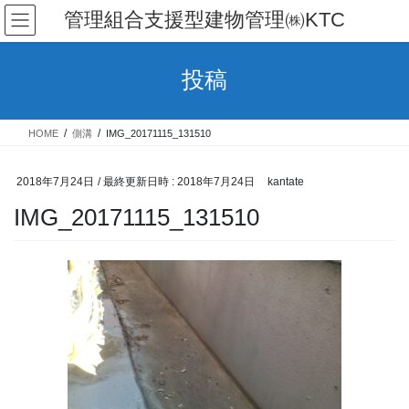
コ
ナ
管理組合支援型建物管理㈱KTC
ン
ビ
テ
ゲ
ン
ー
投稿
ツ
シ
へ
ョ
ス
ン
HOME
側溝
IMG_20171115_131510
キ
に
ッ
移
プ
動
2018年7月24日
/ 最終更新日時 :
2018年7月24日
kantate
IMG_20171115_131510