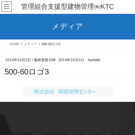
コ
ナ
管理組合支援型建物管理㈱KTC
ン
ビ
テ
ゲ
ン
ー
メディア
ツ
シ
へ
ョ
ス
ン
HOME
メディア
500-60ロゴ3
キ
に
ッ
移
プ
動
2014年10月2日
/ 最終更新日時 :
2014年10月2日
kantate
500-60ロゴ3