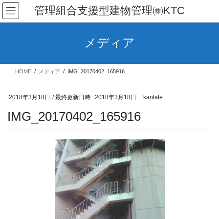
コ
ナ
管理組合支援型建物管理㈱KTC
ン
ビ
テ
ゲ
ン
ー
メディア
ツ
シ
へ
ョ
ス
ン
HOME
メディア
IMG_20170402_165916
キ
に
ッ
移
プ
動
2018年3月18日
/ 最終更新日時 :
2018年3月18日
kantate
IMG_20170402_165916