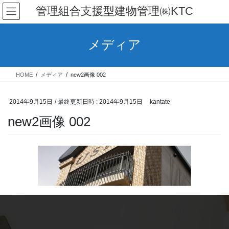
コ
ナ
管理組合支援型建物管理㈱KTC
ン
ビ
テ
ゲ
ン
ー
メディア
ツ
シ
へ
ョ
ス
ン
HOME
メディア
new2画像 002
キ
に
ッ
移
プ
動
2014年9月15日
/ 最終更新日時 :
2014年9月15日
kantate
new2画像 002