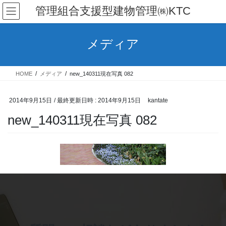
コ
ナ
管理組合支援型建物管理㈱KTC
ン
ビ
テ
ゲ
ン
ー
メディア
ツ
シ
へ
ョ
ス
ン
HOME
メディア
new_140311現在写真 082
キ
に
ッ
移
プ
動
2014年9月15日
/ 最終更新日時 :
2014年9月15日
kantate
new_140311現在写真 082