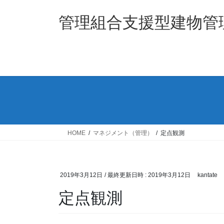
コ
ナ
ン
ビ
管理組合支援型建物管理
テ
ゲ
ン
ー
ツ
シ
へ
ョ
ス
ン
キ
に
ッ
移
プ
動
HOME
マネジメント（管理）
定点観測
2019年3月12日
/ 最終更新日時 :
2019年3月12日
kantate
定点観測