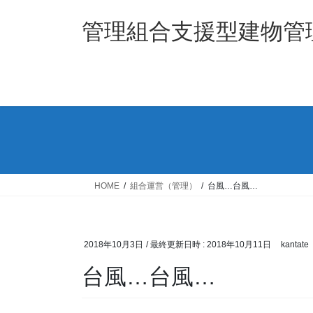
コ
ナ
ン
ビ
管理組合支援型建物管理
テ
ゲ
ン
ー
ツ
シ
へ
ョ
ス
ン
キ
に
ッ
移
プ
動
HOME
組合運営（管理）
台風…台風…
2018年10月3日
/ 最終更新日時 :
2018年10月11日
kantate
台風…台風…