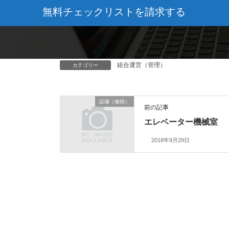
無料チェックリストを請求する
組合運営（管理）
カテゴリー
設備（修繕）
前の記事
エレベーター機械室
2018年9月29日