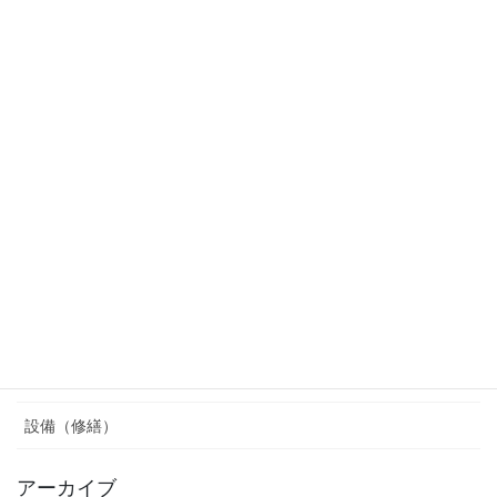
2026年5月20日
カテゴリー
マネジメント（修繕）
マネジメント（管理）
マンション管理のリアル
建物（修繕）
業者紹介（良悪共）
組合運営（管理）
設備（修繕）
アーカイブ