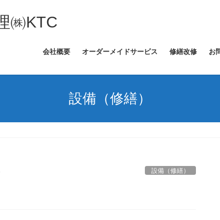
㈱KTC
会社概要
オーダーメイドサービス
修繕改修
お
設備（修繕）
設備（修繕）
e