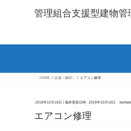
コ
ナ
ン
ビ
管理組合支援型建物管理
テ
ゲ
ン
ー
ツ
シ
へ
ョ
ス
ン
キ
に
ッ
移
プ
動
HOME
設備（修繕）
エアコン修理
2018年10月18日
/ 最終更新日時 :
2018年10月18日
kantat
エアコン修理